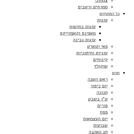
צמחוני
ממרחים ורטבים
כל המתוקים
עוגות
עוגות בחושות
מאפינס וקאפקייקס
עוגות גבינה
פאי וטארט
עוגיות וחיתוכיות
קינוחים
שוקולד
חגים
ראש השנה
יום כיפור
חנוכה
ט”ו בשבט
פורים
פסח
יום העצמאות
שבועות
חג האהבה