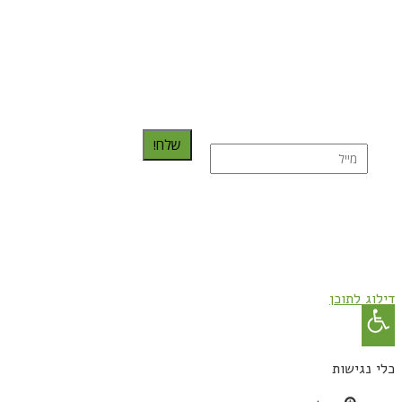
כדאי לך להירשם ולקבל את המתכונים למייל:
שלח!
נרשמת בהצלחה!
תהנו, באהבה מגבישס.
דילוג לתוכן
פתח
סרגל
כלי נגישות
נגישות