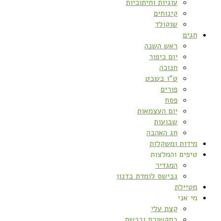
עוגיות וחיתוכיות
קינוחים
שוקולד
חגים
ראש השנה
יום כיפור
חנוכה
ט”ו בשבט
פורים
פסח
יום העצמאות
שבועות
חג האהבה
מידות ומשקלות
טיפים והמלצות
המגדיר
גבישס לומדת בדנון
מטיילת
מי אני
קצת עלי
בתקשורת וברשת