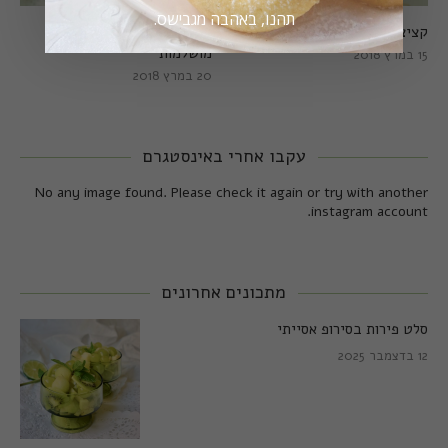
תהנו, באהבה מגבישס.
קציצות כרישה מושלמות
קציצות כרישה טבעוניות
מושלמות
15 במרץ 2018
20 במרץ 2018
עקבו אחרי באינסטגרם
No any image found. Please check it again or try with another
instagram account.
מתכונים אחרונים
סלט פירות בסירופ אסייתי
12 בדצמבר 2025