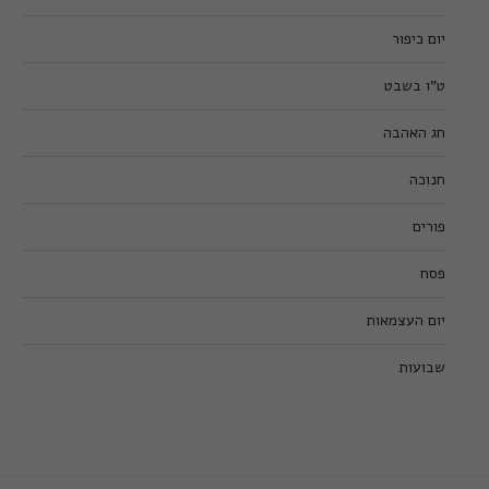
יום כיפור
ט”ו בשבט
חג האהבה
חנוכה
פורים
פסח
יום העצמאות
שבועות