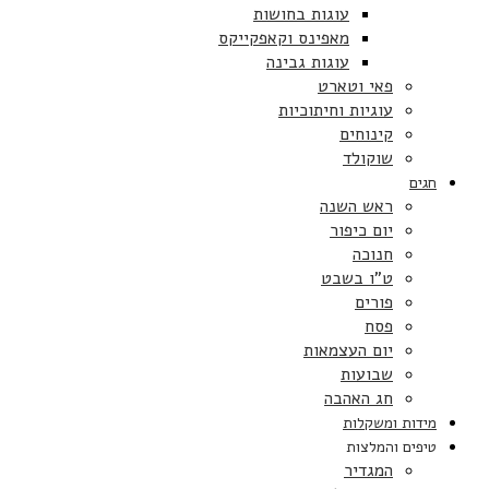
עוגות בחושות
מאפינס וקאפקייקס
עוגות גבינה
פאי וטארט
עוגיות וחיתוכיות
קינוחים
שוקולד
חגים
ראש השנה
יום כיפור
חנוכה
ט”ו בשבט
פורים
פסח
יום העצמאות
שבועות
חג האהבה
מידות ומשקלות
טיפים והמלצות
המגדיר