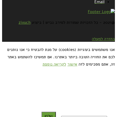
Email
@2021 - כל הזכויות שמורות למירב גביש | ביצוע
zivuch
בחזרה למעלה
אנו משתמשים בעוגיות (cookies) על מנת להבטיח כי אנו נותנים
לכם את החוויה הטובה ביותר באתרנו. אם תמשיכו להשתמש באתר
זה, אתם מסכימים לזה
אישור
לקריאה נוספת
כדאי לך להירשם ולקבל את המתכונים למייל:
שלח!