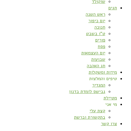
שוקולד
חגים
ראש השנה
יום כיפור
חנוכה
ט”ו בשבט
פורים
פסח
יום העצמאות
שבועות
חג האהבה
מידות ומשקלות
טיפים והמלצות
המגדיר
גבישס לומדת בדנון
מטיילת
מי אני
קצת עלי
בתקשורת וברשת
צרו קשר