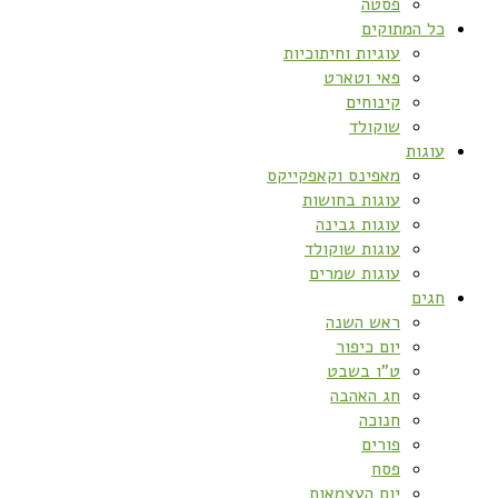
פסטה
כל המתוקים
עוגיות וחיתוכיות
פאי וטארט
קינוחים
שוקולד
עוגות
מאפינס וקאפקייקס
עוגות בחושות
עוגות גבינה
עוגות שוקולד
עוגות שמרים
חגים
ראש השנה
יום כיפור
ט”ו בשבט
חג האהבה
חנוכה
פורים
פסח
יום העצמאות