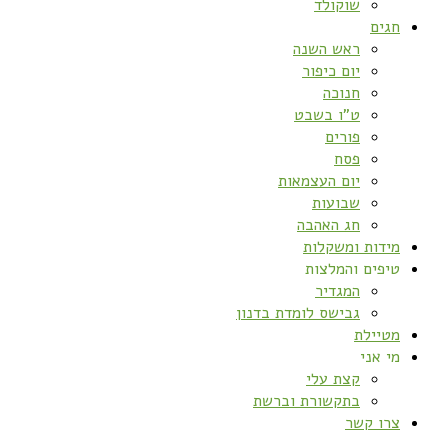
שוקולד
חגים
ראש השנה
יום כיפור
חנוכה
ט”ו בשבט
פורים
פסח
יום העצמאות
שבועות
חג האהבה
מידות ומשקלות
טיפים והמלצות
המגדיר
גבישס לומדת בדנון
מטיילת
מי אני
קצת עלי
בתקשורת וברשת
צרו קשר