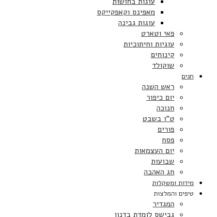
עוגות בחושות
מאפינס וקאפקייקס
עוגות גבינה
פאי וטארט
עוגיות וחיתוכיות
קינוחים
שוקולד
חגים
ראש השנה
יום כיפור
חנוכה
ט”ו בשבט
פורים
פסח
יום העצמאות
שבועות
חג האהבה
מידות ומשקלות
טיפים והמלצות
המגדיר
גבישס לומדת בדנון