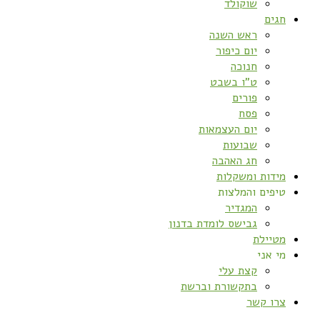
שוקולד
חגים
ראש השנה
יום כיפור
חנוכה
ט”ו בשבט
פורים
פסח
יום העצמאות
שבועות
חג האהבה
מידות ומשקלות
טיפים והמלצות
המגדיר
גבישס לומדת בדנון
מטיילת
מי אני
קצת עלי
בתקשורת וברשת
צרו קשר