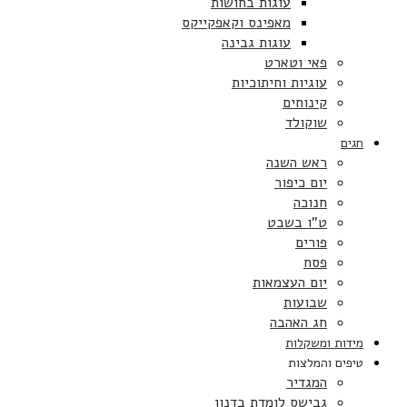
עוגות בחושות
מאפינס וקאפקייקס
עוגות גבינה
פאי וטארט
עוגיות וחיתוכיות
קינוחים
שוקולד
חגים
ראש השנה
יום כיפור
חנוכה
ט”ו בשבט
פורים
פסח
יום העצמאות
שבועות
חג האהבה
מידות ומשקלות
טיפים והמלצות
המגדיר
גבישס לומדת בדנון