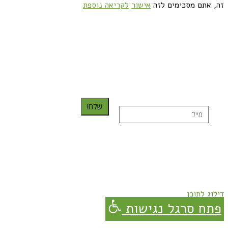
זה, אתם מסכימים לזה
אישור
לקריאה נוספת
כדאי לך להירשם ולקבל את המתכונים למייל:
שלח!
נרשמת בהצלחה!
תהנו, באהבה מגבישס.
דילוג לתוכן
פתח סרגל נגישות