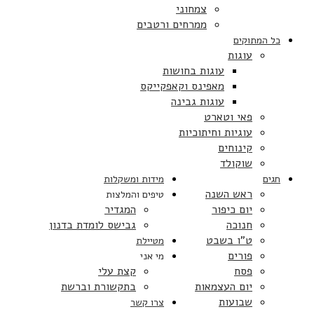
צמחוני
ממרחים ורטבים
כל המתוקים
עוגות
עוגות בחושות
מאפינס וקאפקייקס
עוגות גבינה
פאי וטארט
עוגיות וחיתוכיות
קינוחים
שוקולד
חגים
מידות ומשקלות
ראש השנה
טיפים והמלצות
יום כיפור
המגדיר
חנוכה
גבישס לומדת בדנון
ט”ו בשבט
מטיילת
פורים
מי אני
פסח
קצת עלי
יום העצמאות
בתקשורת וברשת
שבועות
צרו קשר