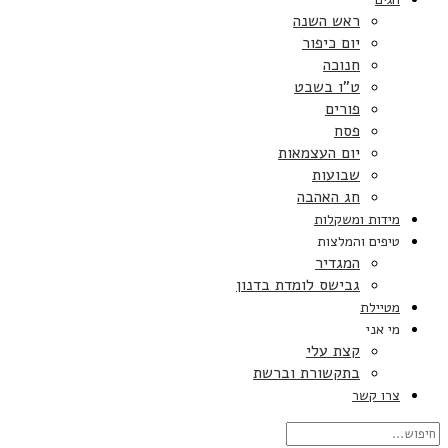
ראש השנה
יום כיפור
חנוכה
ט”ו בשבט
פורים
פסח
יום העצמאות
שבועות
חג האהבה
מידות ומשקלות
טיפים והמלצות
המגדיר
גבישס לומדת בדנון
מטיילת
מי אני
קצת עלי
בתקשורת וברשת
צרו קשר