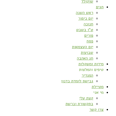
שוקולד
חגים
ראש השנה
יום כיפור
חנוכה
ט”ו בשבט
פורים
פסח
יום העצמאות
שבועות
חג האהבה
מידות ומשקלות
טיפים והמלצות
המגדיר
גבישס לומדת בדנון
מטיילת
מי אני
קצת עלי
בתקשורת וברשת
צרו קשר