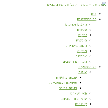
בית
כל המתכונים
מאפים ולחמים
סלטים
ירקות
תוספות
מנות עיקריות
מרקים
צמחוני
ממרחים ורטבים
כל המתוקים
עוגות
עוגות בחושות
מאפינס וקאפקייקס
עוגות גבינה
פאי וטארט
עוגיות וחיתוכיות
קינוחים