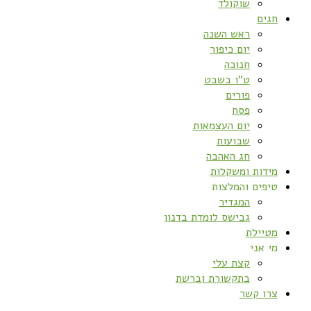
שוקולד
חגים
ראש השנה
יום כיפור
חנוכה
ט”ו בשבט
פורים
פסח
יום העצמאות
שבועות
חג האהבה
מידות ומשקלות
טיפים והמלצות
המגדיר
גבישס לומדת בדנון
מטיילת
מי אני
קצת עלי
בתקשורת וברשת
צרו קשר