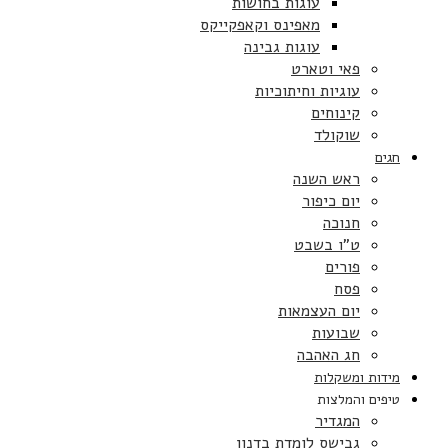
עוגות בחושות
מאפינס וקאפקייקס
עוגות גבינה
פאי וטארט
עוגיות וחיתוכיות
קינוחים
שוקולד
חגים
ראש השנה
יום כיפור
חנוכה
ט”ו בשבט
פורים
פסח
יום העצמאות
שבועות
חג האהבה
מידות ומשקלות
טיפים והמלצות
המגדיר
גבישס לומדת בדנון