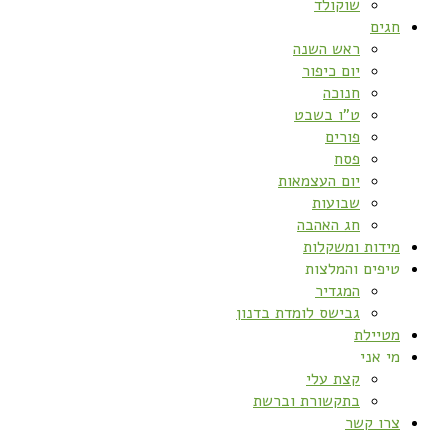
שוקולד
חגים
ראש השנה
יום כיפור
חנוכה
ט”ו בשבט
פורים
פסח
יום העצמאות
שבועות
חג האהבה
מידות ומשקלות
טיפים והמלצות
המגדיר
גבישס לומדת בדנון
מטיילת
מי אני
קצת עלי
בתקשורת וברשת
צרו קשר