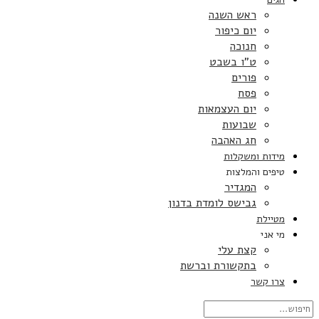
ראש השנה
יום כיפור
חנוכה
ט”ו בשבט
פורים
פסח
יום העצמאות
שבועות
חג האהבה
מידות ומשקלות
טיפים והמלצות
המגדיר
גבישס לומדת בדנון
מטיילת
מי אני
קצת עלי
בתקשורת וברשת
צרו קשר