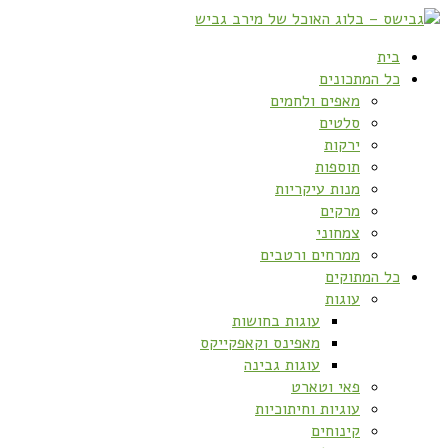
בית
כל המתכונים
מאפים ולחמים
סלטים
ירקות
תוספות
מנות עיקריות
מרקים
צמחוני
ממרחים ורטבים
כל המתוקים
עוגות
עוגות בחושות
מאפינס וקאפקייקס
עוגות גבינה
פאי וטארט
עוגיות וחיתוכיות
קינוחים