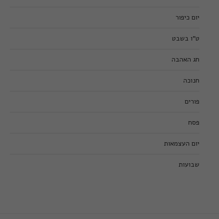
יום כיפור
ט”ו בשבט
חג האהבה
חנוכה
פורים
פסח
יום העצמאות
שבועות