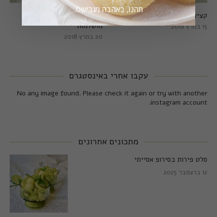
תהנו, באהבה מגבישס.
קציצות כרישה מושלמות
קציצות כרישה טבעוניות
מושלמות
15 במרץ 2018
20 במרץ 2018
עקבו אחרי באינסטגרם
No any image found. Please check it again or try with another
instagram account.
מתכונים אחרונים
סלט פירות בסירופ אסייתי
12 בדצמבר 2025