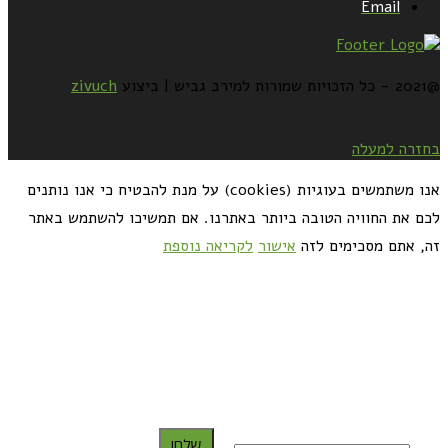
Email
@2021 - כל הזכויות שמורות למירב גביש | ביצוע
zivuch
בחזרה למעלה
אנו משתמשים בעוגיות (cookies) על מנת להבטיח כי אנו נותנים
לכם את החוויה הטובה ביותר באתרנו. אם תמשיכו להשתמש באתר
זה, אתם מסכימים לזה
אישור
לקריאה נוספת
כדאי לך להירשם ולקבל את המתכונים למייל:
שלח!