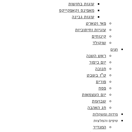
עוגות בחושות
מאפינס וקאפקייקס
עוגות גבינה
פאי וטארט
עוגיות וחיתוכיות
קינוחים
שוקולד
חגים
ראש השנה
יום כיפור
חנוכה
ט”ו בשבט
פורים
פסח
יום העצמאות
שבועות
חג האהבה
מידות ומשקלות
טיפים והמלצות
המגדיר