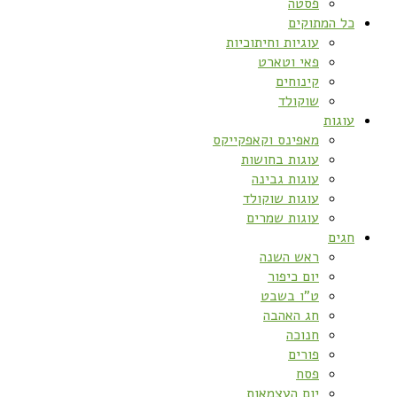
פסטה
כל המתוקים
עוגיות וחיתוכיות
פאי וטארט
קינוחים
שוקולד
עוגות
מאפינס וקאפקייקס
עוגות בחושות
עוגות גבינה
עוגות שוקולד
עוגות שמרים
חגים
ראש השנה
יום כיפור
ט”ו בשבט
חג האהבה
חנוכה
פורים
פסח
יום העצמאות