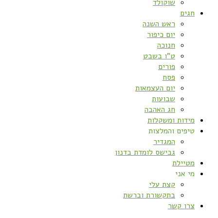
שוקולד
חגים
ראש השנה
יום כיפור
חנוכה
ט”ו בשבט
פורים
פסח
יום העצמאות
שבועות
חג האהבה
מידות ומשקלות
טיפים והמלצות
המגדיר
גבישס לומדת בדנון
מטיילת
מי אני
קצת עלי
בתקשורת וברשת
צרו קשר