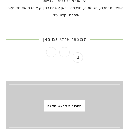
הי, אני מירב גביש - גבישס
אופה, מבשלת, משוטטת, מצלמת. וכאן אשמח לחלוק איתכם את מה שאני
אוהבת.
קרא עוד...
תמצאו אותי גם כאן
מתכונים לראש השנה