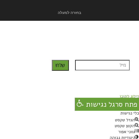
בחזרה למעלה
כדאי לך להירשם ולקבל את המתכונים למייל:
שלח!
נרשמת בהצלחה!
תהנו, באהבה מגבישס.
דילוג לתוכן
פתח סרגל נגישות
כלי נגישות
הגדל טקסט
הקטן טקסט
גווני אפור
ניגודיות גבוהה