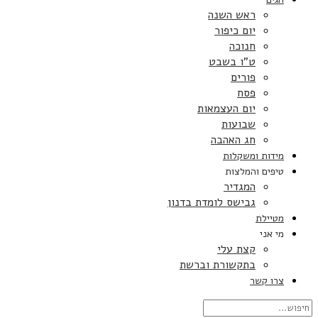
ראש השנה
יום כיפור
חנוכה
ט”ו בשבט
פורים
פסח
יום העצמאות
שבועות
חג האהבה
מידות ומשקלות
טיפים והמלצות
המגדיר
גבישס לומדת בדנון
מטיילת
מי אני
קצת עלי
בתקשורת וברשת
צרו קשר