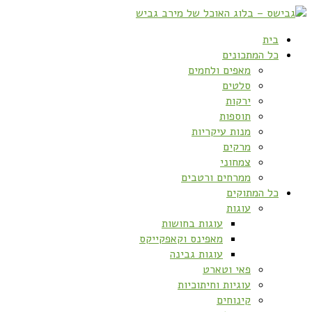
בית
כל המתכונים
מאפים ולחמים
סלטים
ירקות
תוספות
מנות עיקריות
מרקים
צמחוני
ממרחים ורטבים
כל המתוקים
עוגות
עוגות בחושות
מאפינס וקאפקייקס
עוגות גבינה
פאי וטארט
עוגיות וחיתוכיות
קינוחים