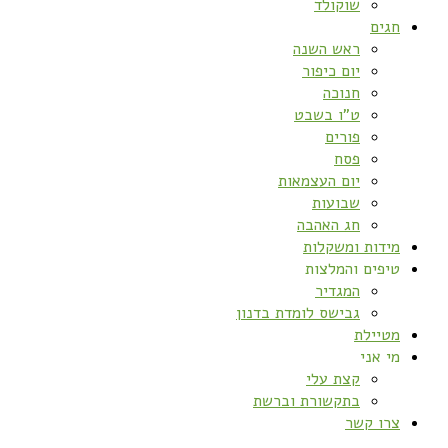
שוקולד
חגים
ראש השנה
יום כיפור
חנוכה
ט”ו בשבט
פורים
פסח
יום העצמאות
שבועות
חג האהבה
מידות ומשקלות
טיפים והמלצות
המגדיר
גבישס לומדת בדנון
מטיילת
מי אני
קצת עלי
בתקשורת וברשת
צרו קשר