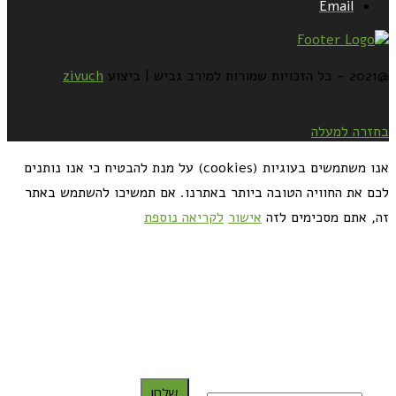
Email
@2021 - כל הזכויות שמורות למירב גביש | ביצוע
zivuch
בחזרה למעלה
אנו משתמשים בעוגיות (cookies) על מנת להבטיח כי אנו נותנים
לכם את החוויה הטובה ביותר באתרנו. אם תמשיכו להשתמש באתר
זה, אתם מסכימים לזה
אישור
לקריאה נוספת
כדאי לך להירשם ולקבל את המתכונים למייל:
שלח!