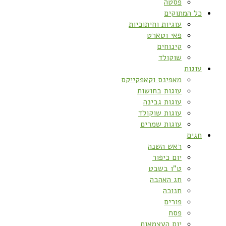
פסטה
כל המתוקים
עוגיות וחיתוכיות
פאי וטארט
קינוחים
שוקולד
עוגות
מאפינס וקאפקייקס
עוגות בחושות
עוגות גבינה
עוגות שוקולד
עוגות שמרים
חגים
ראש השנה
יום כיפור
ט”ו בשבט
חג האהבה
חנוכה
פורים
פסח
יום העצמאות