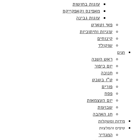
עוגות בחושות
מאפינס וקאפקייקס
עוגות גבינה
פאי וטארט
עוגיות וחיתוכיות
קינוחים
שוקולד
חגים
ראש השנה
יום כיפור
חנוכה
ט”ו בשבט
פורים
פסח
יום העצמאות
שבועות
חג האהבה
מידות ומשקלות
טיפים והמלצות
המגדיר