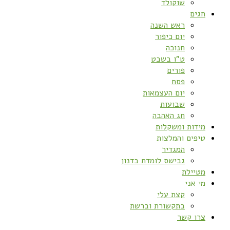
שוקולד
חגים
ראש השנה
יום כיפור
חנוכה
ט”ו בשבט
פורים
פסח
יום העצמאות
שבועות
חג האהבה
מידות ומשקלות
טיפים והמלצות
המגדיר
גבישס לומדת בדנון
מטיילת
מי אני
קצת עלי
בתקשורת וברשת
צרו קשר