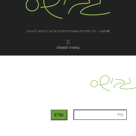
@2021 - כל הזכויות שמורות למירב גביש | ביצוע
zivuch
בחזרה למעלה
כדאי לך להירשם ולקבל את המתכונים למייל:
שלח!
נרשמת בהצלחה!
תהנו, באהבה מגבישס.