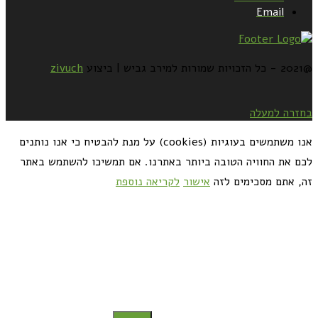
Email
@2021 - כל הזכויות שמורות למירב גביש | ביצוע
zivuch
בחזרה למעלה
אנו משתמשים בעוגיות (cookies) על מנת להבטיח כי אנו נותנים
לכם את החוויה הטובה ביותר באתרנו. אם תמשיכו להשתמש באתר
זה, אתם מסכימים לזה
אישור
לקריאה נוספת
כדאי לך להירשם ולקבל את המתכונים למייל: