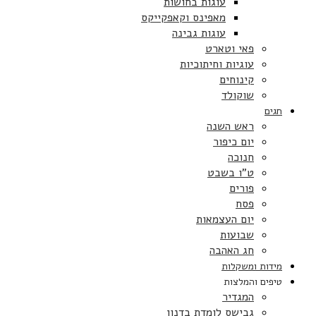
עוגות בחושות
מאפינס וקאפקייקס
עוגות גבינה
פאי וטארט
עוגיות וחיתוכיות
קינוחים
שוקולד
חגים
ראש השנה
יום כיפור
חנוכה
ט”ו בשבט
פורים
פסח
יום העצמאות
שבועות
חג האהבה
מידות ומשקלות
טיפים והמלצות
המגדיר
גבישס לומדת בדנון