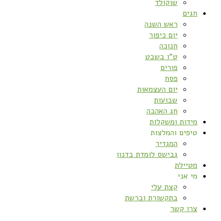
שוקולד
חגים
ראש השנה
יום כיפור
חנוכה
ט”ו בשבט
פורים
פסח
יום העצמאות
שבועות
חג האהבה
מידות ומשקלות
טיפים והמלצות
המגדיר
גבישס לומדת בדנון
מטיילת
מי אני
קצת עלי
בתקשורת וברשת
צרו קשר