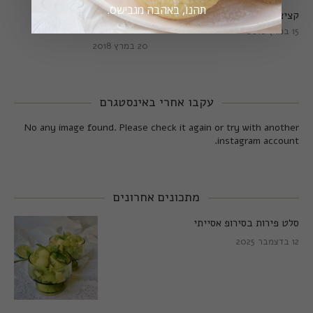
תהנו, באהבה מגבישס.
קציצות כרישה מושלמות
קציצות כרישה טבעוניות
מושלמות
15 במרץ 2018
20 במרץ 2018
עקבו אחרי באינסטגרם
No any image found. Please check it again or try with another
instagram account.
מתכונים אחרונים
סלט פירות בסירופ אסייתי
12 בדצמבר 2025