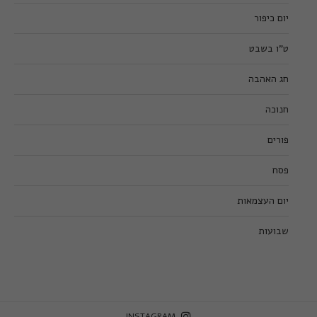
יום כיפור
ט”ו בשבט
חג האהבה
חנוכה
פורים
פסח
יום העצמאות
שבועות
INSTAGRAM