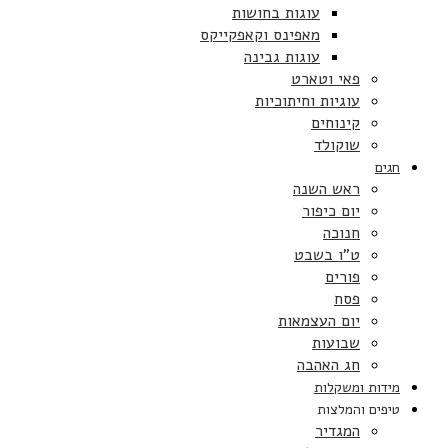
עוגות בחושות
מאפינס וקאפקייקס
עוגות גבינה
פאי וטארט
עוגיות וחיתוכיות
קינוחים
שוקולד
חגים
ראש השנה
יום כיפור
חנוכה
ט”ו בשבט
פורים
פסח
יום העצמאות
שבועות
חג האהבה
מידות ומשקלות
טיפים והמלצות
המגדיר