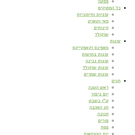
פסטה
כל המתוקים
עוגיות וחיתוכיות
פאי וטארט
קינוחים
שוקולד
עוגות
מאפינס וקאפקייקס
עוגות בחושות
עוגות גבינה
עוגות שוקולד
עוגות שמרים
חגים
ראש השנה
יום כיפור
ט”ו בשבט
חג האהבה
חנוכה
פורים
פסח
יום העצמאות