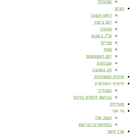
שוקולד
חגים
ראש השנה
יום כיפור
חנוכה
ט”ו בשבט
פורים
פסח
יום העצמאות
שבועות
חג האהבה
מידות ומשקלות
טיפים והמלצות
המגדיר
גבישס לומדת בדנון
מטיילת
מי אני
קצת עלי
בתקשורת וברשת
צרו קשר