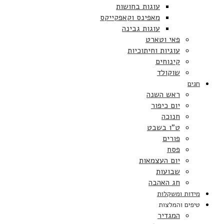
עוגות בחושות
מאפינס וקאפקייקס
עוגות גבינה
פאי וטארט
עוגיות וחיתוכיות
קינוחים
שוקולד
חגים
ראש השנה
יום כיפור
חנוכה
ט”ו בשבט
פורים
פסח
יום העצמאות
שבועות
חג האהבה
מידות ומשקלות
טיפים והמלצות
המגדיר