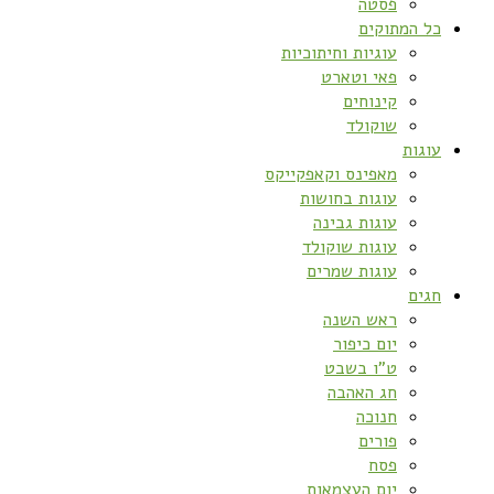
פסטה
כל המתוקים
עוגיות וחיתוכיות
פאי וטארט
קינוחים
שוקולד
עוגות
מאפינס וקאפקייקס
עוגות בחושות
עוגות גבינה
עוגות שוקולד
עוגות שמרים
חגים
ראש השנה
יום כיפור
ט”ו בשבט
חג האהבה
חנוכה
פורים
פסח
יום העצמאות