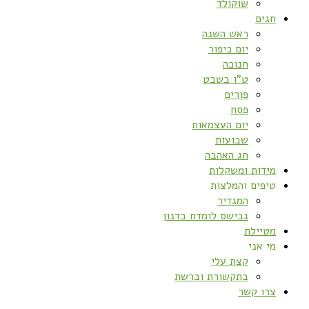
שוקולד
חגים
ראש השנה
יום כיפור
חנוכה
ט”ו בשבט
פורים
פסח
יום העצמאות
שבועות
חג האהבה
מידות ומשקלות
טיפים והמלצות
המגדיר
גבישס לומדת בדנון
מטיילת
מי אני
קצת עלי
בתקשורת וברשת
צרו קשר