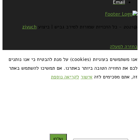
Email
@2021 - כל הזכויות שמורות למירב גביש | ביצוע
zivuch
בחזרה למעלה
אנו משתמשים בעוגיות (cookies) על מנת להבטיח כי אנו נותנים
לכם את החוויה הטובה ביותר באתרנו. אם תמשיכו להשתמש באתר
זה, אתם מסכימים לזה
אישור
לקריאה נוספת
כדאי לך להירשם ולקבל את המתכונים למייל:
שלח!