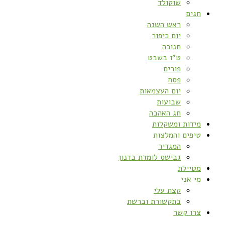
שוקולד
חגים
ראש השנה
יום כיפור
חנוכה
ט”ו בשבט
פורים
פסח
יום העצמאות
שבועות
חג האהבה
מידות ומשקלות
טיפים והמלצות
המגדיר
גבישס לומדת בדנון
מטיילת
מי אני
קצת עלי
בתקשורת וברשת
צרו קשר