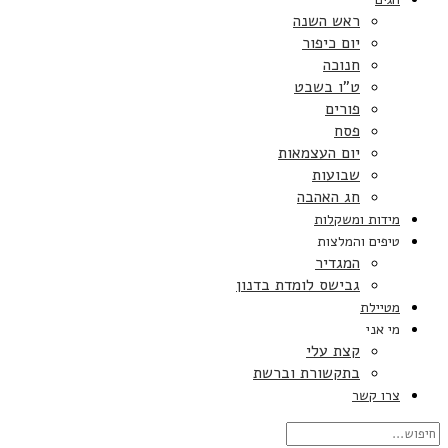
ראש השנה
יום כיפור
חנוכה
ט”ו בשבט
פורים
פסח
יום העצמאות
שבועות
חג האהבה
מידות ומשקלות
טיפים והמלצות
המגדיר
גבישס לומדת בדנון
מטיילת
מי אני
קצת עלי
בתקשורת וברשת
צרו קשר