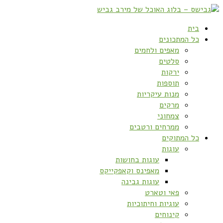
בית
כל המתכונים
מאפים ולחמים
סלטים
ירקות
תוספות
מנות עיקריות
מרקים
צמחוני
ממרחים ורטבים
כל המתוקים
עוגות
עוגות בחושות
מאפינס וקאפקייקס
עוגות גבינה
פאי וטארט
עוגיות וחיתוכיות
קינוחים