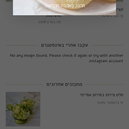
תהנו, באהבה מגבישס.
קציצות כרישה מושלמות
קציצות כרישה טבעוניות
מושלמות
15 במרץ 2018
20 במרץ 2018
עקבו אחרי באינסטגרם
No any image found. Please check it again or try with another
instagram account.
מתכונים אחרונים
סלט פירות בסירופ אסייתי
12 בדצמבר 2025