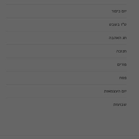
יום כיפור
ט”ו בשבט
חג האהבה
חנוכה
פורים
פסח
יום העצמאות
שבועות