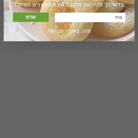
כדאי לך להירשם ולקבל את המתכונים למייל:
שלח!
תהנו, באהבה מגבישס.