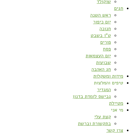
שוקולד
חגים
ראש השנה
יום כיפור
חנוכה
ט”ו בשבט
פורים
פסח
יום העצמאות
שבועות
חג האהבה
מידות ומשקלות
טיפים והמלצות
המגדיר
גבישס לומדת בדנון
מטיילת
מי אני
קצת עלי
בתקשורת וברשת
צרו קשר