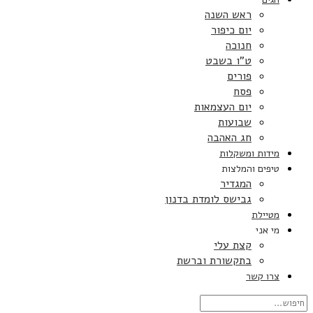
ראש השנה
יום כיפור
חנוכה
ט”ו בשבט
פורים
פסח
יום העצמאות
שבועות
חג האהבה
מידות ומשקלות
טיפים והמלצות
המגדיר
גבישס לומדת בדנון
מטיילת
מי אני
קצת עלי
בתקשורת וברשת
צרו קשר