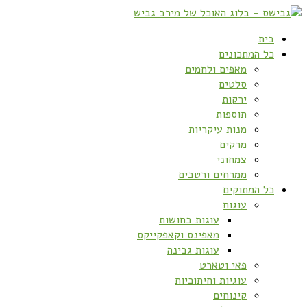
בית
כל המתכונים
מאפים ולחמים
סלטים
ירקות
תוספות
מנות עיקריות
מרקים
צמחוני
ממרחים ורטבים
כל המתוקים
עוגות
עוגות בחושות
מאפינס וקאפקייקס
עוגות גבינה
פאי וטארט
עוגיות וחיתוכיות
קינוחים