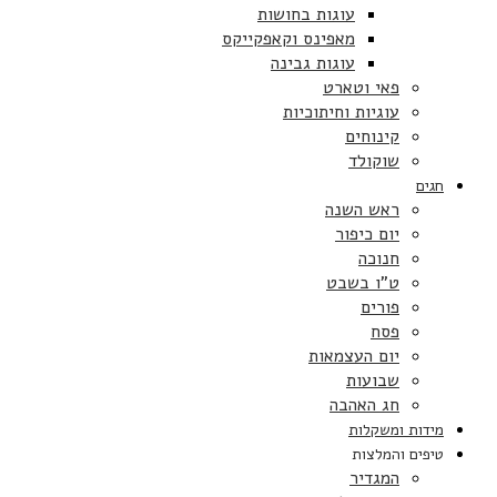
עוגות בחושות
מאפינס וקאפקייקס
עוגות גבינה
פאי וטארט
עוגיות וחיתוכיות
קינוחים
שוקולד
חגים
ראש השנה
יום כיפור
חנוכה
ט”ו בשבט
פורים
פסח
יום העצמאות
שבועות
חג האהבה
מידות ומשקלות
טיפים והמלצות
המגדיר