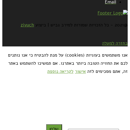
Email
@2021 - כל הזכויות שמורות למירב גביש | ביצוע
zivuch
בחזרה למעלה
אנו משתמשים בעוגיות (cookies) על מנת להבטיח כי אנו נותנים
לכם את החוויה הטובה ביותר באתרנו. אם תמשיכו להשתמש באתר
זה, אתם מסכימים לזה
אישור
לקריאה נוספת
כדאי לך להירשם ולקבל את המתכונים למייל:
שלח!