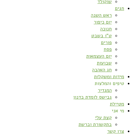
שוקולד
חגים
ראש השנה
יום כיפור
חנוכה
ט”ו בשבט
פורים
פסח
יום העצמאות
שבועות
חג האהבה
מידות ומשקלות
טיפים והמלצות
המגדיר
גבישס לומדת בדנון
מטיילת
מי אני
קצת עלי
בתקשורת וברשת
צרו קשר