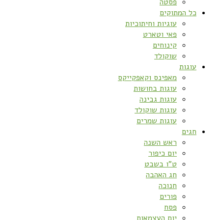
פסטה
כל המתוקים
עוגיות וחיתוכיות
פאי וטארט
קינוחים
שוקולד
עוגות
מאפינס וקאפקייקס
עוגות בחושות
עוגות גבינה
עוגות שוקולד
עוגות שמרים
חגים
ראש השנה
יום כיפור
ט”ו בשבט
חג האהבה
חנוכה
פורים
פסח
יום העצמאות