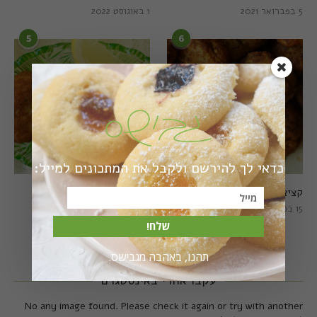
5 בפברואר 2021
1 באוגוסט 2022
5
6
כדאי לך להירשם ולקבל את המתכונים למייל:
קציצות כרישה מושלמות
קציצות כרישה טבעוניות
מושלמות
15 במרץ 2018
20 במרץ 2018
שלח!
תהנו, באהבה מגבישס.
עקבו אחרי באינסטגרם
No any image found. Please check it again or try with another