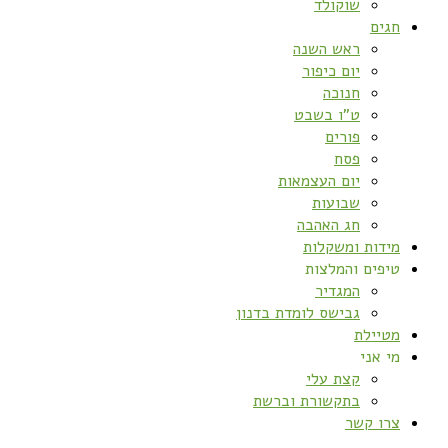
שוקולד
חגים
ראש השנה
יום כיפור
חנוכה
ט”ו בשבט
פורים
פסח
יום העצמאות
שבועות
חג האהבה
מידות ומשקלות
טיפים והמלצות
המגדיר
גבישס לומדת בדנון
מטיילת
מי אני
קצת עלי
בתקשורת וברשת
צרו קשר