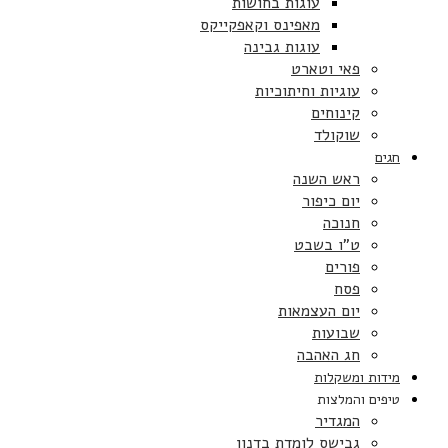
עוגות בחושות
מאפינס וקאפקייקס
עוגות גבינה
פאי וטארט
עוגיות וחיתוכיות
קינוחים
שוקולד
חגים
ראש השנה
יום כיפור
חנוכה
ט”ו בשבט
פורים
פסח
יום העצמאות
שבועות
חג האהבה
מידות ומשקלות
טיפים והמלצות
המגדיר
גבישס לומדת בדנון