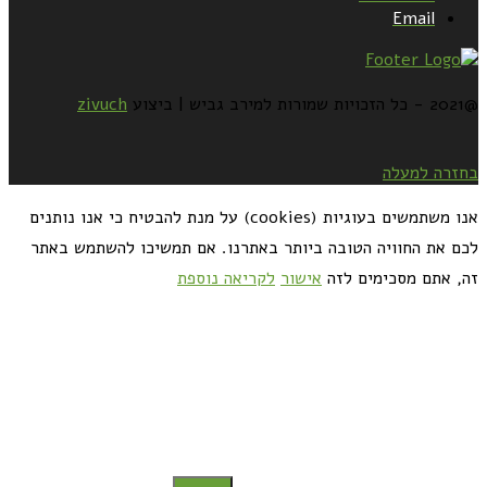
Email
@2021 - כל הזכויות שמורות למירב גביש | ביצוע
zivuch
בחזרה למעלה
אנו משתמשים בעוגיות (cookies) על מנת להבטיח כי אנו נותנים
לכם את החוויה הטובה ביותר באתרנו. אם תמשיכו להשתמש באתר
זה, אתם מסכימים לזה
אישור
לקריאה נוספת
כדאי לך להירשם ולקבל את המתכונים למייל: