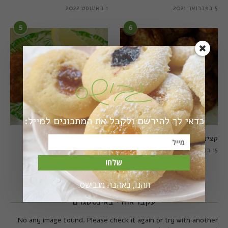
5 בפברואר 2021
1 באוגוסט 2022
5
6
כדאי לך להירשם ולקבל את המתכונים למייל:
קציצות כרישה מושלמות
קציצות כרישה טבעוניות
מושלמות
15 במרץ 2018
20 במרץ 2018
שלח!
תהנו, באהבה מגבישס.
עקבו אחרי באינסטגרם
No any image found. Please check it again or try with another