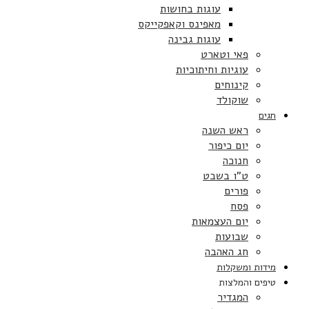
עוגות בחושות
מאפינס וקאפקייקס
עוגות גבינה
פאי וטארט
עוגיות וחיתוכיות
קינוחים
שוקולד
חגים
ראש השנה
יום כיפור
חנוכה
ט”ו בשבט
פורים
פסח
יום העצמאות
שבועות
חג האהבה
מידות ומשקלות
טיפים והמלצות
המגדיר