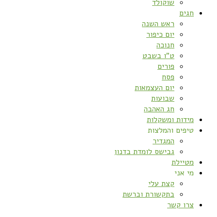
שוקולד
חגים
ראש השנה
יום כיפור
חנוכה
ט”ו בשבט
פורים
פסח
יום העצמאות
שבועות
חג האהבה
מידות ומשקלות
טיפים והמלצות
המגדיר
גבישס לומדת בדנון
מטיילת
מי אני
קצת עלי
בתקשורת וברשת
צרו קשר