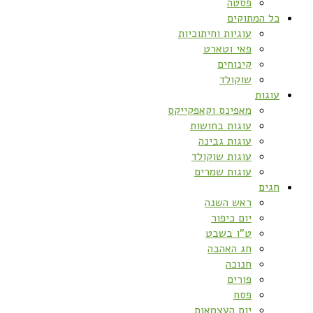
פסטה
כל המתוקים
עוגיות וחיתוכיות
פאי וטארט
קינוחים
שוקולד
עוגות
מאפינס וקאפקייקס
עוגות בחושות
עוגות גבינה
עוגות שוקולד
עוגות שמרים
חגים
ראש השנה
יום כיפור
ט”ו בשבט
חג האהבה
חנוכה
פורים
פסח
יום העצמאות