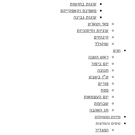
עוגות בחושות
מאפינס וקאפקייקס
עוגות גבינה
פאי וטארט
עוגיות וחיתוכיות
קינוחים
שוקולד
חגים
ראש השנה
יום כיפור
חנוכה
ט”ו בשבט
פורים
פסח
יום העצמאות
שבועות
חג האהבה
מידות ומשקלות
טיפים והמלצות
המגדיר