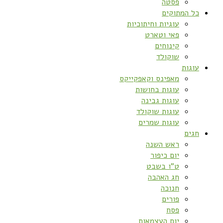
פסטה
כל המתוקים
עוגיות וחיתוכיות
פאי וטארט
קינוחים
שוקולד
עוגות
מאפינס וקאפקייקס
עוגות בחושות
עוגות גבינה
עוגות שוקולד
עוגות שמרים
חגים
ראש השנה
יום כיפור
ט”ו בשבט
חג האהבה
חנוכה
פורים
פסח
יום העצמאות