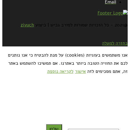
Email
@2021 - כל הזכויות שמורות למירב גביש | ביצוע
zivuch
בחזרה למעלה
אנו משתמשים בעוגיות (cookies) על מנת להבטיח כי אנו נותנים
לכם את החוויה הטובה ביותר באתרנו. אם תמשיכו להשתמש באתר
זה, אתם מסכימים לזה
אישור
לקריאה נוספת
כדאי לך להירשם ולקבל את המתכונים למייל:
שלח!