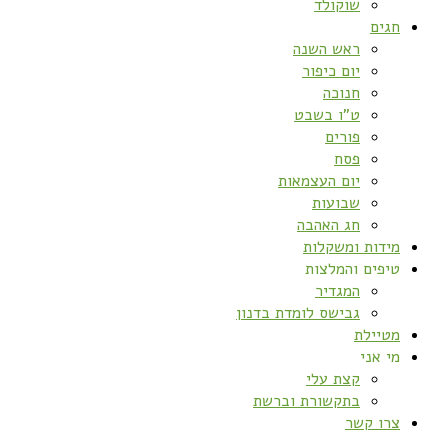
שוקולד
חגים
ראש השנה
יום כיפור
חנוכה
ט”ו בשבט
פורים
פסח
יום העצמאות
שבועות
חג האהבה
מידות ומשקלות
טיפים והמלצות
המגדיר
גבישס לומדת בדנון
מטיילת
מי אני
קצת עלי
בתקשורת וברשת
צרו קשר