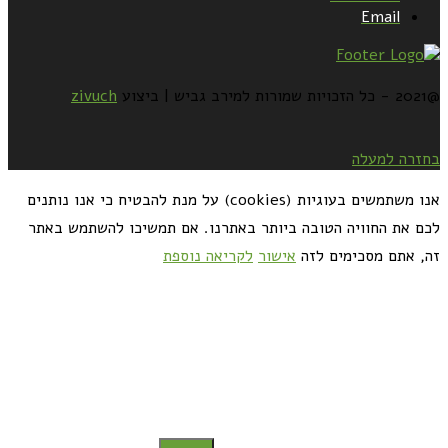
Email
@2021 - כל הזכויות שמורות למירב גביש | ביצוע
zivuch
בחזרה למעלה
אנו משתמשים בעוגיות (cookies) על מנת להבטיח כי אנו נותנים
לכם את החוויה הטובה ביותר באתרנו. אם תמשיכו להשתמש באתר
זה, אתם מסכימים לזה
אישור
לקריאה נוספת
כדאי לך להירשם ולקבל את המתכונים למייל: