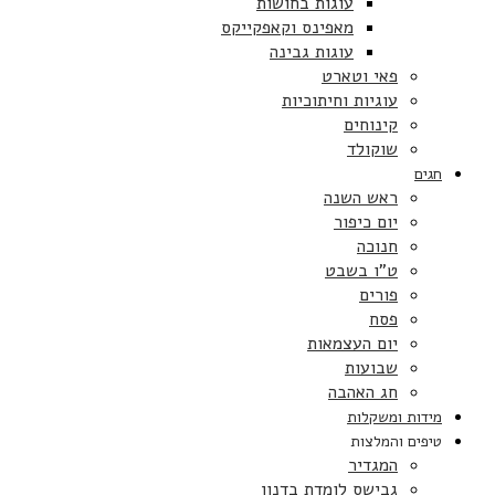
עוגות בחושות
מאפינס וקאפקייקס
עוגות גבינה
פאי וטארט
עוגיות וחיתוכיות
קינוחים
שוקולד
חגים
ראש השנה
יום כיפור
חנוכה
ט”ו בשבט
פורים
פסח
יום העצמאות
שבועות
חג האהבה
מידות ומשקלות
טיפים והמלצות
המגדיר
גבישס לומדת בדנון