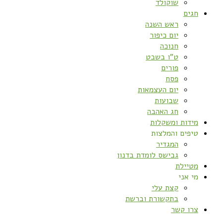
שוקולד
חגים
ראש השנה
יום כיפור
חנוכה
ט”ו בשבט
פורים
פסח
יום העצמאות
שבועות
חג האהבה
מידות ומשקלות
טיפים והמלצות
המגדיר
גבישס לומדת בדנון
מטיילת
מי אני
קצת עלי
בתקשורת וברשת
צרו קשר