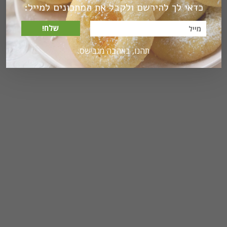
כדאי לך להירשם ולקבל את המתכונים למייל:
שלח!
תהנו, באהבה מגבישס.