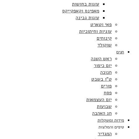
עוגות בחושות
מאפינס וקאפקייקס
עוגות גבינה
פאי וטארט
עוגיות וחיתוכיות
קינוחים
שוקולד
חגים
ראש השנה
יום כיפור
חנוכה
ט”ו בשבט
פורים
פסח
יום העצמאות
שבועות
חג האהבה
מידות ומשקלות
טיפים והמלצות
המגדיר