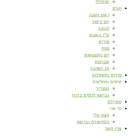
שוקולד
חגים
ראש השנה
יום כיפור
חנוכה
ט”ו בשבט
פורים
פסח
יום העצמאות
שבועות
חג האהבה
מידות ומשקלות
טיפים והמלצות
המגדיר
גבישס לומדת בדנון
מטיילת
מי אני
קצת עלי
בתקשורת וברשת
צרו קשר