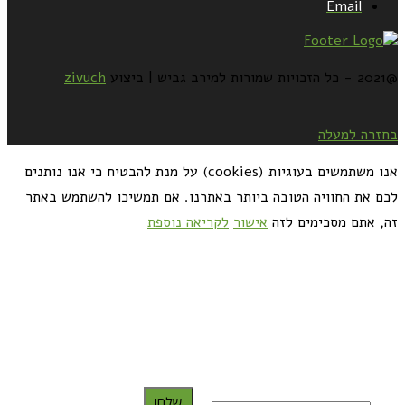
Email
@2021 - כל הזכויות שמורות למירב גביש | ביצוע
zivuch
בחזרה למעלה
אנו משתמשים בעוגיות (cookies) על מנת להבטיח כי אנו נותנים
לכם את החוויה הטובה ביותר באתרנו. אם תמשיכו להשתמש באתר
זה, אתם מסכימים לזה
אישור
לקריאה נוספת
כדאי לך להירשם ולקבל את המתכונים למייל:
שלח!