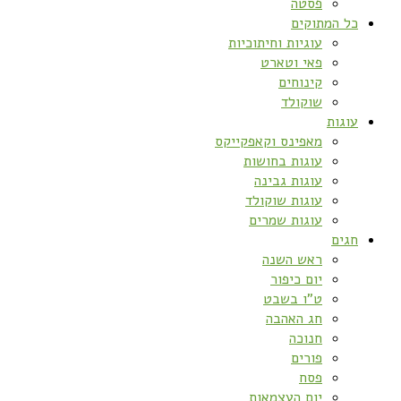
פסטה
כל המתוקים
עוגיות וחיתוכיות
פאי וטארט
קינוחים
שוקולד
עוגות
מאפינס וקאפקייקס
עוגות בחושות
עוגות גבינה
עוגות שוקולד
עוגות שמרים
חגים
ראש השנה
יום כיפור
ט”ו בשבט
חג האהבה
חנוכה
פורים
פסח
יום העצמאות