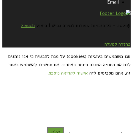
Email
@2021 - כל הזכויות שמורות למירב גביש | ביצוע
zivuch
בחזרה למעלה
אנו משתמשים בעוגיות (cookies) על מנת להבטיח כי אנו נותנים
לכם את החוויה הטובה ביותר באתרנו. אם תמשיכו להשתמש באתר
זה, אתם מסכימים לזה
אישור
לקריאה נוספת
כדאי לך להירשם ולקבל את המתכונים למייל:
שלח!