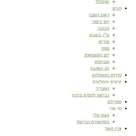
שוקולד
חגים
ראש השנה
יום כיפור
חנוכה
ט”ו בשבט
פורים
פסח
יום העצמאות
שבועות
חג האהבה
מידות ומשקלות
טיפים והמלצות
המגדיר
גבישס לומדת בדנון
מטיילת
מי אני
קצת עלי
בתקשורת וברשת
צרו קשר