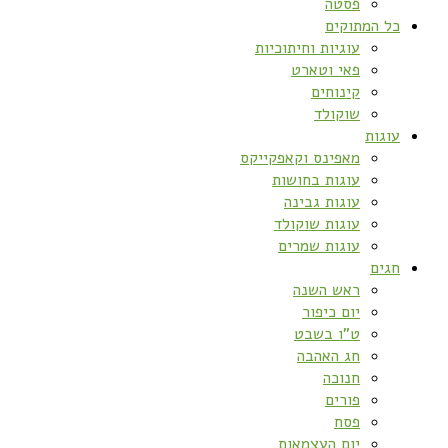
פסטה
כל המתוקים
עוגיות וחיתוכיות
פאי וטארט
קינוחים
שוקולד
עוגות
מאפינס וקאפקייקס
עוגות בחושות
עוגות גבינה
עוגות שוקולד
עוגות שמרים
חגים
ראש השנה
יום כיפור
ט”ו בשבט
חג האהבה
חנוכה
פורים
פסח
יום העצמאות