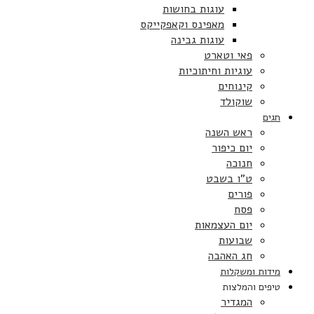
עוגות בחושות
מאפינס וקאפקייקס
עוגות גבינה
פאי וטארט
עוגיות וחיתוכיות
קינוחים
שוקולד
חגים
ראש השנה
יום כיפור
חנוכה
ט”ו בשבט
פורים
פסח
יום העצמאות
שבועות
חג האהבה
מידות ומשקלות
טיפים והמלצות
המגדיר