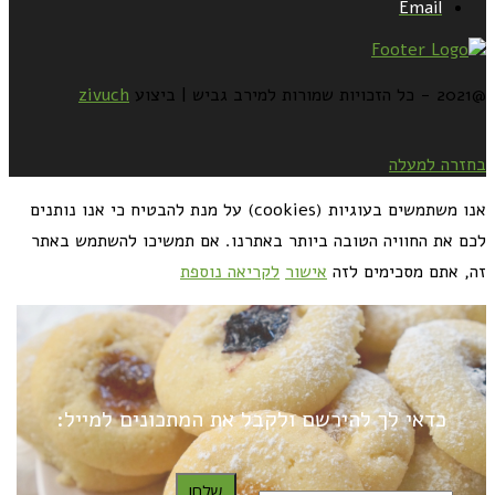
Email
@2021 - כל הזכויות שמורות למירב גביש | ביצוע
zivuch
בחזרה למעלה
אנו משתמשים בעוגיות (cookies) על מנת להבטיח כי אנו נותנים
לכם את החוויה הטובה ביותר באתרנו. אם תמשיכו להשתמש באתר
זה, אתם מסכימים לזה
אישור
לקריאה נוספת
כדאי לך להירשם ולקבל את המתכונים למייל:
שלח!