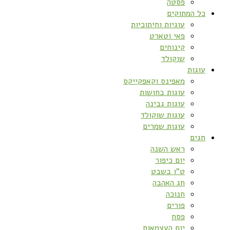
פסטה
כל המתוקים
עוגיות וחיתוכיות
פאי וטארט
קינוחים
שוקולד
עוגות
מאפינס וקאפקייקס
עוגות בחושות
עוגות גבינה
עוגות שוקולד
עוגות שמרים
חגים
ראש השנה
יום כיפור
ט”ו בשבט
חג האהבה
חנוכה
פורים
פסח
יום העצמאות