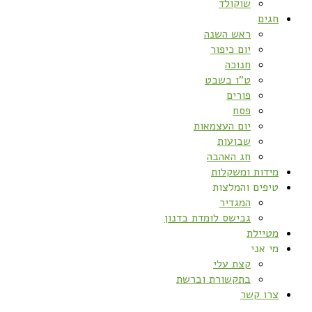
שוקולד
חגים
ראש השנה
יום כיפור
חנוכה
ט”ו בשבט
פורים
פסח
יום העצמאות
שבועות
חג האהבה
מידות ומשקלות
טיפים והמלצות
המגדיר
גבישס לומדת בדנון
מטיילת
מי אני
קצת עלי
בתקשורת וברשת
צרו קשר