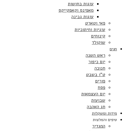
עוגות בחושות
מאפינס וקאפקייקס
עוגות גבינה
פאי וטארט
עוגיות וחיתוכיות
קינוחים
שוקולד
חגים
ראש השנה
יום כיפור
חנוכה
ט”ו בשבט
פורים
פסח
יום העצמאות
שבועות
חג האהבה
מידות ומשקלות
טיפים והמלצות
המגדיר