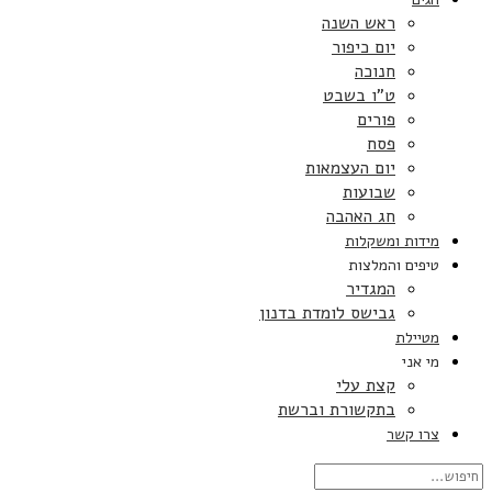
ראש השנה
יום כיפור
חנוכה
ט”ו בשבט
פורים
פסח
יום העצמאות
שבועות
חג האהבה
מידות ומשקלות
טיפים והמלצות
המגדיר
גבישס לומדת בדנון
מטיילת
מי אני
קצת עלי
בתקשורת וברשת
צרו קשר