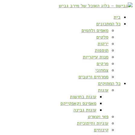
בית
כל המתכונים
מאפים ולחמים
סלטים
ירקות
תוספות
מנות עיקריות
מרקים
צמחוני
ממרחים ורטבים
כל המתוקים
עוגות
עוגות בחושות
מאפינס וקאפקייקס
עוגות גבינה
פאי וטארט
עוגיות וחיתוכיות
קינוחים