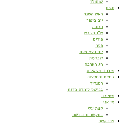
שוקולד
חגים
ראש השנה
יום כיפור
חנוכה
ט”ו בשבט
פורים
פסח
יום העצמאות
שבועות
חג האהבה
מידות ומשקלות
טיפים והמלצות
המגדיר
גבישס לומדת בדנון
מטיילת
מי אני
קצת עלי
בתקשורת וברשת
צרו קשר