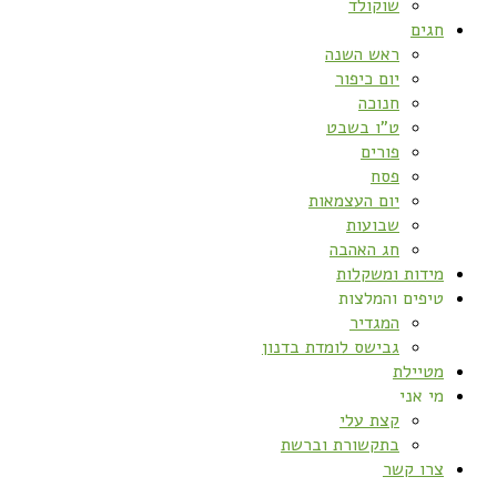
שוקולד
חגים
ראש השנה
יום כיפור
חנוכה
ט”ו בשבט
פורים
פסח
יום העצמאות
שבועות
חג האהבה
מידות ומשקלות
טיפים והמלצות
המגדיר
גבישס לומדת בדנון
מטיילת
מי אני
קצת עלי
בתקשורת וברשת
צרו קשר