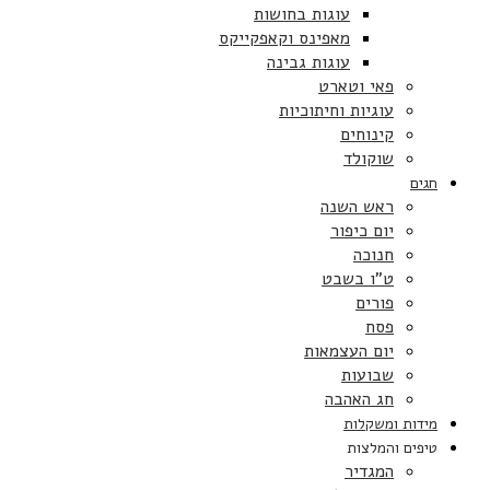
עוגות בחושות
מאפינס וקאפקייקס
עוגות גבינה
פאי וטארט
עוגיות וחיתוכיות
קינוחים
שוקולד
חגים
ראש השנה
יום כיפור
חנוכה
ט”ו בשבט
פורים
פסח
יום העצמאות
שבועות
חג האהבה
מידות ומשקלות
טיפים והמלצות
המגדיר