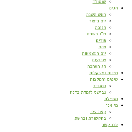
שוקולד
חגים
ראש השנה
יום כיפור
חנוכה
ט”ו בשבט
פורים
פסח
יום העצמאות
שבועות
חג האהבה
מידות ומשקלות
טיפים והמלצות
המגדיר
גבישס לומדת בדנון
מטיילת
מי אני
קצת עלי
בתקשורת וברשת
צרו קשר