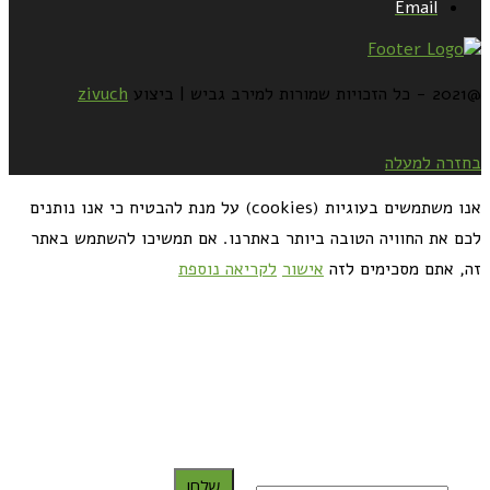
Email
@2021 - כל הזכויות שמורות למירב גביש | ביצוע
zivuch
בחזרה למעלה
אנו משתמשים בעוגיות (cookies) על מנת להבטיח כי אנו נותנים
לכם את החוויה הטובה ביותר באתרנו. אם תמשיכו להשתמש באתר
זה, אתם מסכימים לזה
אישור
לקריאה נוספת
כדאי לך להירשם ולקבל את המתכונים למייל:
שלח!