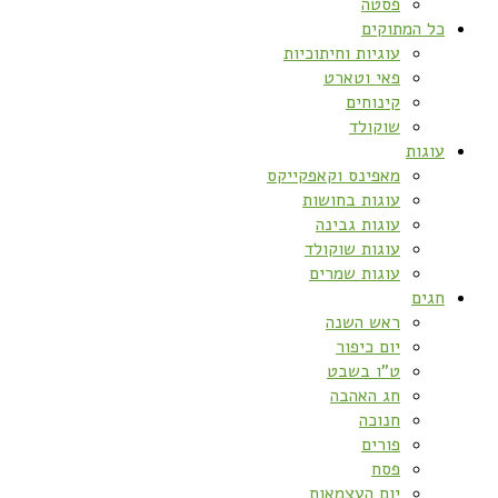
פסטה
כל המתוקים
עוגיות וחיתוכיות
פאי וטארט
קינוחים
שוקולד
עוגות
מאפינס וקאפקייקס
עוגות בחושות
עוגות גבינה
עוגות שוקולד
עוגות שמרים
חגים
ראש השנה
יום כיפור
ט”ו בשבט
חג האהבה
חנוכה
פורים
פסח
יום העצמאות