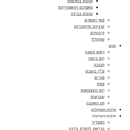
עוגות בחושות
מאפינס וקאפקייקס
עוגות גבינה
פאי וטארט
עוגיות וחיתוכיות
קינוחים
שוקולד
חגים
ראש השנה
יום כיפור
חנוכה
ט”ו בשבט
פורים
פסח
יום העצמאות
שבועות
חג האהבה
מידות ומשקלות
טיפים והמלצות
המגדיר
גבישס לומדת בדנון