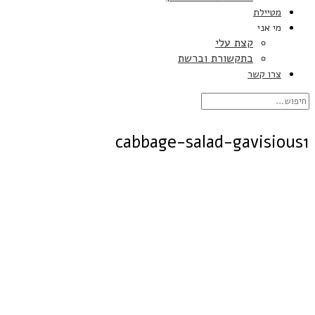
מטיילת
מי אני
קצת עלי
בתקשורת וברשת
צרו קשר
cabbage-salad-gavisious1