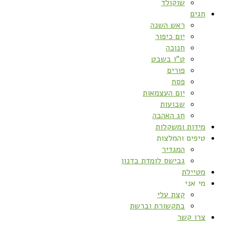
שוקולד
חגים
ראש השנה
יום כיפור
חנוכה
ט”ו בשבט
פורים
פסח
יום העצמאות
שבועות
חג האהבה
מידות ומשקלות
טיפים והמלצות
המגדיר
גבישס לומדת בדנון
מטיילת
מי אני
קצת עלי
בתקשורת וברשת
צרו קשר