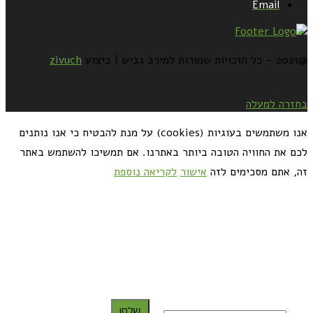
Email
@2021 - כל הזכויות שמורות למירב גביש | ביצוע
zivuch
בחזרה למעלה
אנו משתמשים בעוגיות (cookies) על מנת להבטיח כי אנו נותנים
לכם את החוויה הטובה ביותר באתרנו. אם תמשיכו להשתמש באתר
זה, אתם מסכימים לזה
אישור
לקריאה נוספת
כדאי לך להירשם ולקבל את המתכונים למייל:
שלח!