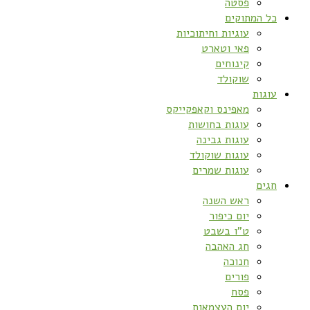
פסטה
כל המתוקים
עוגיות וחיתוכיות
פאי וטארט
קינוחים
שוקולד
עוגות
מאפינס וקאפקייקס
עוגות בחושות
עוגות גבינה
עוגות שוקולד
עוגות שמרים
חגים
ראש השנה
יום כיפור
ט”ו בשבט
חג האהבה
חנוכה
פורים
פסח
יום העצמאות