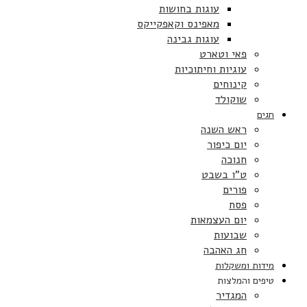
עוגות בחושות
מאפינס וקאפקייקס
עוגות גבינה
פאי וטארט
עוגיות וחיתוכיות
קינוחים
שוקולד
חגים
ראש השנה
יום כיפור
חנוכה
ט”ו בשבט
פורים
פסח
יום העצמאות
שבועות
חג האהבה
מידות ומשקלות
טיפים והמלצות
המגדיר