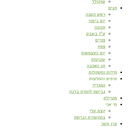
שוקולד
חגים
ראש השנה
יום כיפור
חנוכה
ט”ו בשבט
פורים
פסח
יום העצמאות
שבועות
חג האהבה
מידות ומשקלות
טיפים והמלצות
המגדיר
גבישס לומדת בדנון
מטיילת
מי אני
קצת עלי
בתקשורת וברשת
צרו קשר