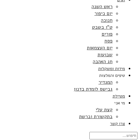
ראש השנה
יום כיפור
חנוכה
ט”ו בשבט
פורים
פסח
יום העצמאות
שבועות
חג האהבה
מידות ומשקלות
טיפים והמלצות
המגדיר
גבישס לומדת בדנון
מטיילת
מי אני
קצת עלי
בתקשורת וברשת
צרו קשר