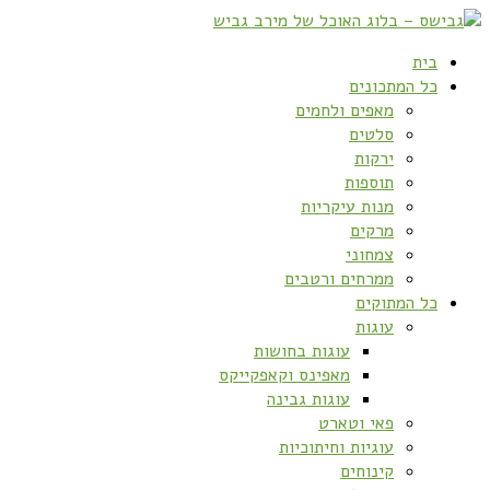
בית
כל המתכונים
מאפים ולחמים
סלטים
ירקות
תוספות
מנות עיקריות
מרקים
צמחוני
ממרחים ורטבים
כל המתוקים
עוגות
עוגות בחושות
מאפינס וקאפקייקס
עוגות גבינה
פאי וטארט
עוגיות וחיתוכיות
קינוחים