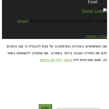
Email
@2021 - כל הזכויות שמורות למירב גביש | ביצוע
zivuch
בחזרה למעלה
אנו משתמשים בעוגיות (cookies) על מנת להבטיח כי אנו נותנים
לכם את החוויה הטובה ביותר באתרנו. אם תמשיכו להשתמש באתר
זה, אתם מסכימים לזה
אישור
לקריאה נוספת
כדאי לך להירשם ולקבל את המתכונים למייל:
שלח!