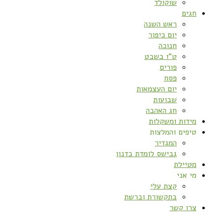
שוקולד
חגים
ראש השנה
יום כיפור
חנוכה
ט”ו בשבט
פורים
פסח
יום העצמאות
שבועות
חג האהבה
מידות ומשקלות
טיפים והמלצות
המגדיר
גבישס לומדת בדנון
מטיילת
מי אני
קצת עלי
בתקשורת וברשת
צרו קשר