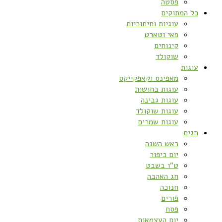
פסטה
כל המתוקים
עוגיות וחיתוכיות
פאי וטארט
קינוחים
שוקולד
עוגות
מאפינס וקאפקייקס
עוגות בחושות
עוגות גבינה
עוגות שוקולד
עוגות שמרים
חגים
ראש השנה
יום כיפור
ט”ו בשבט
חג האהבה
חנוכה
פורים
פסח
יום העצמאות