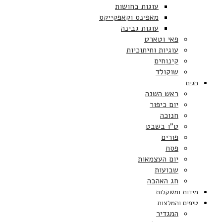
עוגות בחושות
מאפינס וקאפקייקס
עוגות גבינה
פאי וטארט
עוגיות וחיתוכיות
קינוחים
שוקולד
חגים
ראש השנה
יום כיפור
חנוכה
ט”ו בשבט
פורים
פסח
יום העצמאות
שבועות
חג האהבה
מידות ומשקלות
טיפים והמלצות
המגדיר