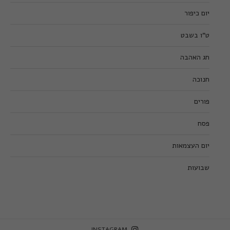
יום כיפור
ט”ו בשבט
חג האהבה
חנוכה
פורים
פסח
יום העצמאות
שבועות
INSTAGRAM