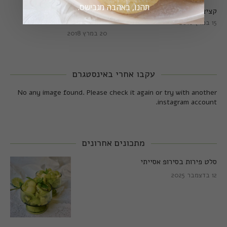
תהנו, באהבה מגבישס.
קציצות כרישה מושלמות
קציצות כרישה טבעוניות
מושלמות
15 במרץ 2018
20 במרץ 2018
עקבו אחרי באינסטגרם
No any image found. Please check it again or try with another
instagram account.
מתכונים אחרונים
סלט פירות בסירופ אסייתי
12 בדצמבר 2025