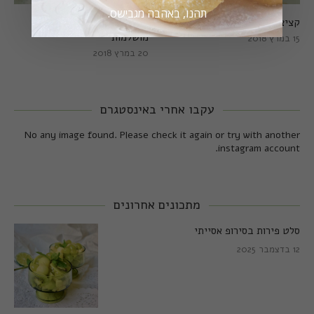
תהנו, באהבה מגבישס.
קציצות כרישה מושלמות
קציצות כרישה טבעוניות
מושלמות
15 במרץ 2018
20 במרץ 2018
עקבו אחרי באינסטגרם
No any image found. Please check it again or try with another
instagram account.
מתכונים אחרונים
סלט פירות בסירופ אסייתי
12 בדצמבר 2025