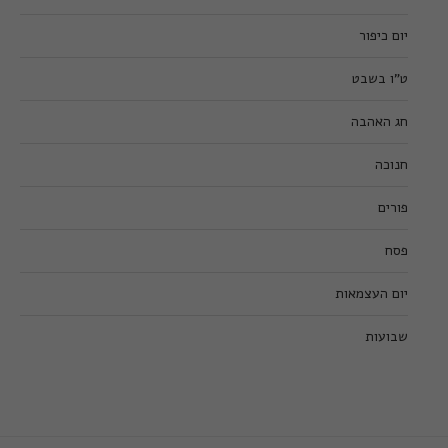
יום כיפור
ט”ו בשבט
חג האהבה
חנוכה
פורים
פסח
יום העצמאות
שבועות