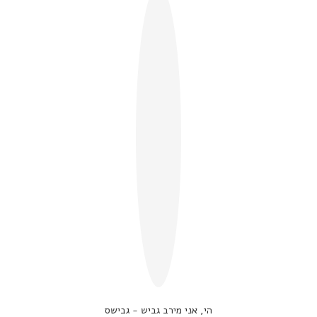
הי, אני מירב גביש - גבישס