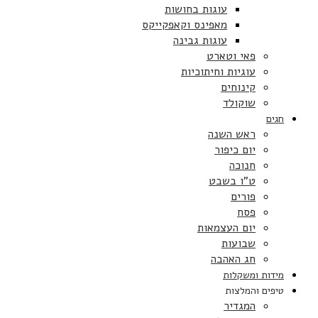
עוגות בחושות
מאפינס וקאפקייקס
עוגות גבינה
פאי וטארט
עוגיות וחיתוכיות
קינוחים
שוקולד
חגים
ראש השנה
יום כיפור
חנוכה
ט”ו בשבט
פורים
פסח
יום העצמאות
שבועות
חג האהבה
מידות ומשקלות
טיפים והמלצות
המגדיר