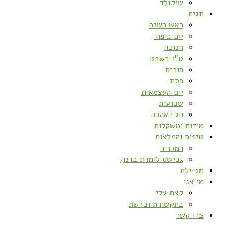
שוקולד
חגים
ראש השנה
יום כיפור
חנוכה
ט”ו בשבט
פורים
פסח
יום העצמאות
שבועות
חג האהבה
מידות ומשקלות
טיפים והמלצות
המגדיר
גבישס לומדת בדנון
מטיילת
מי אני
קצת עלי
בתקשורת וברשת
צרו קשר