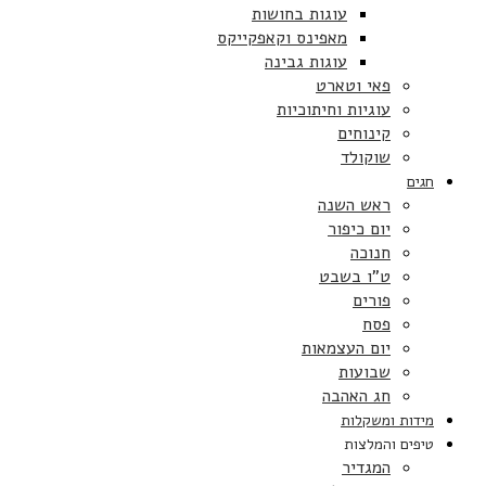
עוגות בחושות
מאפינס וקאפקייקס
עוגות גבינה
פאי וטארט
עוגיות וחיתוכיות
קינוחים
שוקולד
חגים
ראש השנה
יום כיפור
חנוכה
ט”ו בשבט
פורים
פסח
יום העצמאות
שבועות
חג האהבה
מידות ומשקלות
טיפים והמלצות
המגדיר