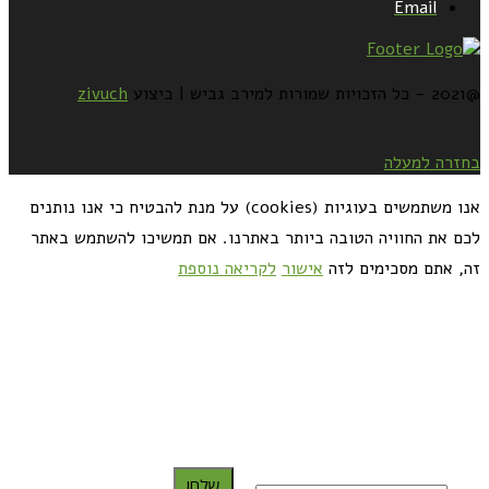
Email
@2021 - כל הזכויות שמורות למירב גביש | ביצוע
zivuch
בחזרה למעלה
אנו משתמשים בעוגיות (cookies) על מנת להבטיח כי אנו נותנים
לכם את החוויה הטובה ביותר באתרנו. אם תמשיכו להשתמש באתר
זה, אתם מסכימים לזה
אישור
לקריאה נוספת
כדאי לך להירשם ולקבל את המתכונים למייל:
שלח!