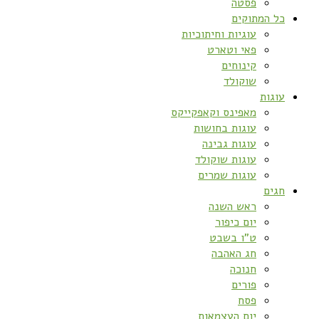
פסטה
כל המתוקים
עוגיות וחיתוכיות
פאי וטארט
קינוחים
שוקולד
עוגות
מאפינס וקאפקייקס
עוגות בחושות
עוגות גבינה
עוגות שוקולד
עוגות שמרים
חגים
ראש השנה
יום כיפור
ט”ו בשבט
חג האהבה
חנוכה
פורים
פסח
יום העצמאות