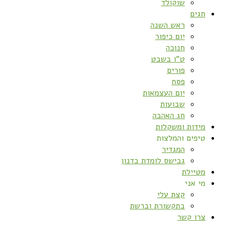
שוקולד
חגים
ראש השנה
יום כיפור
חנוכה
ט”ו בשבט
פורים
פסח
יום העצמאות
שבועות
חג האהבה
מידות ומשקלות
טיפים והמלצות
המגדיר
גבישס לומדת בדנון
מטיילת
מי אני
קצת עלי
בתקשורת וברשת
צרו קשר