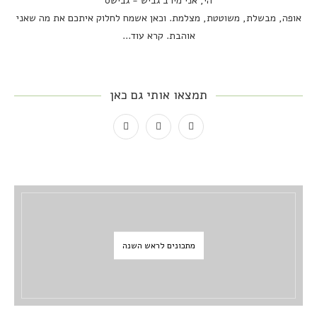
הי, אני מירב גביש - גבישס
אופה, מבשלת, משוטטת, מצלמת. וכאן אשמח לחלוק איתכם את מה שאני
אוהבת.
קרא עוד...
תמצאו אותי גם כאן
מתכונים לראש השנה