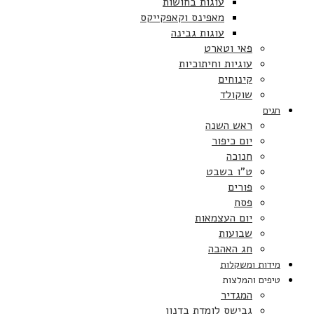
עוגות בחושות
מאפינס וקאפקייקס
עוגות גבינה
פאי וטארט
עוגיות וחיתוכיות
קינוחים
שוקולד
חגים
ראש השנה
יום כיפור
חנוכה
ט”ו בשבט
פורים
פסח
יום העצמאות
שבועות
חג האהבה
מידות ומשקלות
טיפים והמלצות
המגדיר
גבישס לומדת בדנון