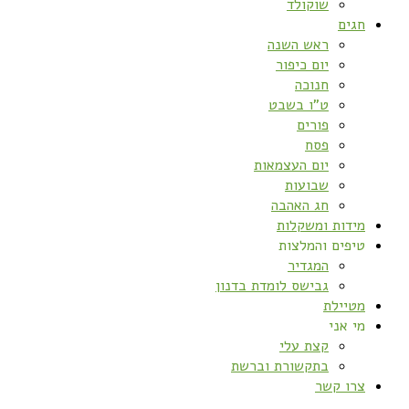
שוקולד
חגים
ראש השנה
יום כיפור
חנוכה
ט”ו בשבט
פורים
פסח
יום העצמאות
שבועות
חג האהבה
מידות ומשקלות
טיפים והמלצות
המגדיר
גבישס לומדת בדנון
מטיילת
מי אני
קצת עלי
בתקשורת וברשת
צרו קשר