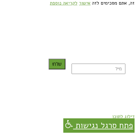
זה, אתם מסכימים לזה
אישור
לקריאה נוספת
כדאי לך להירשם ולקבל את המתכונים למייל:
שלח!
נרשמת בהצלחה!
תהנו, באהבה מגבישס.
דילוג לתוכן
פתח סרגל נגישות