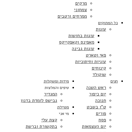
מרקים
צמחוני
ממרחים ורטבים
כל המתוקים
עוגות
עוגות בחושות
מאפינס וקאפקייקס
עוגות גבינה
פאי וטארט
עוגיות וחיתוכיות
קינוחים
שוקולד
חגים
מידות ומשקלות
ראש השנה
טיפים והמלצות
יום כיפור
המגדיר
חנוכה
גבישס לומדת בדנון
ט”ו בשבט
מטיילת
פורים
מי אני
פסח
קצת עלי
יום העצמאות
בתקשורת וברשת