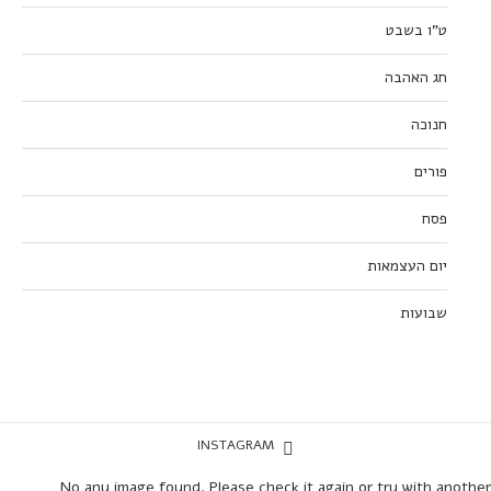
ט”ו בשבט
חג האהבה
חנוכה
פורים
פסח
יום העצמאות
שבועות
INSTAGRAM
No any image found. Please check it again or try with another