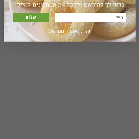
כדאי לך להירשם ולקבל את המתכונים למייל:
שלח!
תהנו, באהבה מגבישס.